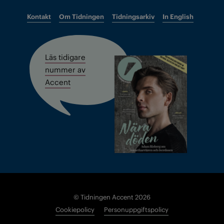
Kontakt
Om Tidningen
Tidningsarkiv
In English
Läs tidigare
nummer av
Accent
© Tidningen Accent 2026
Cookiepolicy
Personuppgiftspolicy