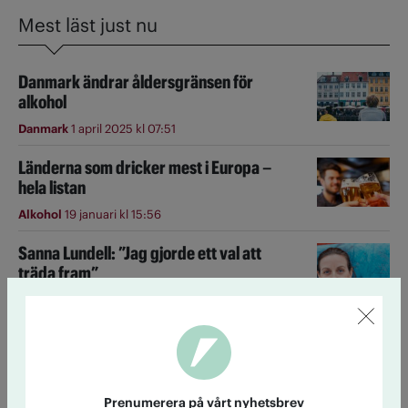
Mest läst just nu
Danmark ändrar åldersgränsen för
alkohol
Danmark
1 april 2025 kl 07:51
Länderna som dricker mest i Europa –
hela listan
Alkohol
19 januari kl 15:56
Sanna Lundell: ”Jag gjorde ett val att
träda fram”
Personporträtt
8 april 2024 kl 15:30
Ingegerd Andersson, medlem sedan 85
år: ”Det känns fint”
Diplommedlem
27 april 2016 kl 07:19
Prenumerera på vårt nyhetsbrev