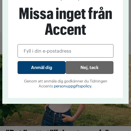
Sex dödliga kombinationer
Missa inget från
av medicin och alkohol
Läkemedel
25 augusti 2016 kl 08:20
Accent
Mer från Accent
Nej, tack
Genom att anmäla dig godkänner du Tidningen
Accents
personuppgiftspolicy.