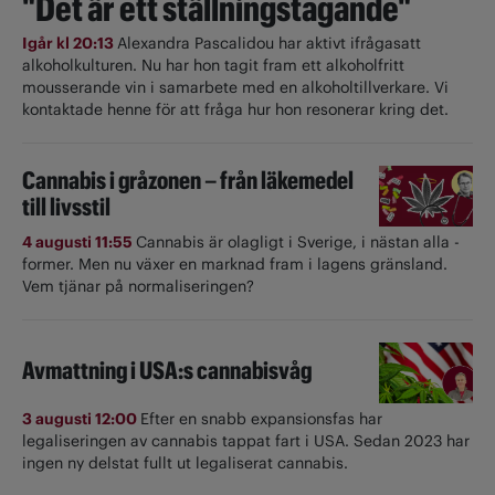
"Det är ett ställningstagande"
Igår kl 20:13
Alexandra Pascalidou har aktivt ifrågasatt
alkoholkulturen. Nu har hon tagit fram ett alkoholfritt
mousserande vin i samarbete med en alkoholtillverkare. Vi
kontaktade henne för att fråga hur hon resonerar kring det.
Cannabis i gråzonen – från läkemedel
till livsstil
4 augusti 11:55
Cannabis är olagligt i ­Sverige, i nästan alla ­
former. Men nu växer en marknad fram i lagens gränsland.
Vem tjänar på normaliseringen?
Avmattning i USA:s cannabisvåg
3 augusti 12:00
Efter en snabb expansionsfas har
legaliseringen av cannabis tappat fart i USA. Sedan 2023 har
ingen ny delstat fullt ut ­legaliserat cannabis.