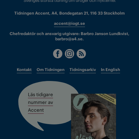
Sveriges största tidning om droger och nykterhet
Tidningen Accent, A4, Bondegatan 21, 116 33 Stockholm
accent@iogt.se
Chefredaktör och ansvarig utgivare: Barbro Janson Lundkvist,
barbro@a4.se.
Kontakt
Om Tidningen
Tidningsarkiv
In English
Läs tidigare
nummer av
Accent