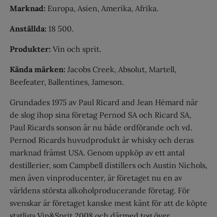
Marknad:
Europa, Asien, Amerika, Afrika.
Anställda:
18 500.
Produkter:
Vin och sprit.
Kända märken:
Jacobs Creek, Absolut, Martell,
Beefeater, Ballentines, Jameson.
Grundades 1975 av Paul Ricard and Jean Hémard när
de slog ihop sina företag Pernod SA och Ricard SA,
Paul Ricards sonson är nu både ordförande och vd.
Pernod Ricards huvudprodukt är whisky och deras
marknad främst USA. Genom uppköp av ett antal
destillerier, som Campbell distillers och Austin Nichols,
men även vinproducenter, är företaget nu en av
världens största alkoholproducerande företag. För
svenskar är företaget kanske mest känt för att de köpte
statliga Vin&Sprit 2008 och därmed tog över