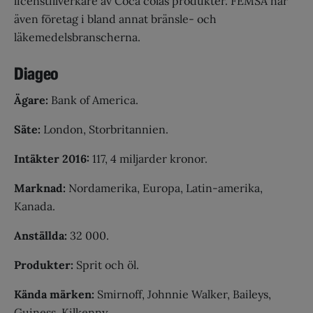
licenstillverkare av Coca colas produkter. FEMSA har
även företag i bland annat bränsle- och
läkemedelsbranscherna.
Diageo
Ägare:
Bank of America.
Säte:
London, Storbritannien.
Intäkter 2016
:
117, 4 miljarder kronor.
Marknad:
Nordamerika, Europa, Latin-amerika,
Kanada.
Anställda:
32 000.
Produkter:
Sprit och öl.
Kända märken:
Smirnoff, Johnnie Walker, Baileys,
Guiness, Kilkenny.