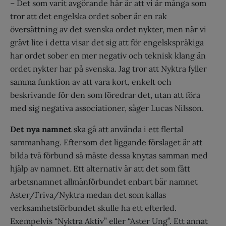
– Det som varit avgörande här är att vi är många som
tror att det engelska ordet sober är en rak
översättning av det svenska ordet nykter, men när vi
grävt lite i detta visar det sig att för engelskspråkiga
har ordet sober en mer negativ och teknisk klang än
ordet nykter har på svenska. Jag tror att Nyktra fyller
samma funktion av att vara kort, enkelt och
beskrivande för den som föredrar det, utan att föra
med sig negativa associationer, säger Lucas Nilsson.
Det nya namnet
ska gå att använda i ett flertal
sammanhang. Eftersom det liggande förslaget är att
bilda två förbund så måste dessa knytas samman med
hjälp av namnet. Ett alternativ är att det som fått
arbetsnamnet allmänförbundet enbart bär namnet
Aster/Friva/Nyktra medan det som kallas
verksamhetsförbundet skulle ha ett efterled.
Exempelvis “Nyktra Aktiv” eller “Aster Ung”. Ett annat