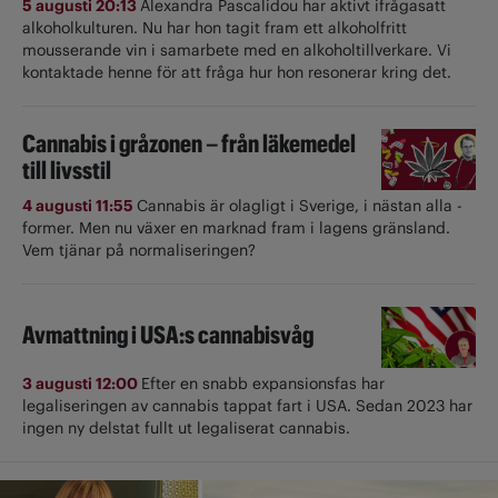
5 augusti 20:13
Alexandra Pascalidou har aktivt ifrågasatt
alkoholkulturen. Nu har hon tagit fram ett alkoholfritt
mousserande vin i samarbete med en alkoholtillverkare. Vi
kontaktade henne för att fråga hur hon resonerar kring det.
Cannabis i gråzonen – från läkemedel
till livsstil
4 augusti 11:55
Cannabis är olagligt i ­Sverige, i nästan alla ­
former. Men nu växer en marknad fram i lagens gränsland.
Vem tjänar på normaliseringen?
Avmattning i USA:s cannabisvåg
3 augusti 12:00
Efter en snabb expansionsfas har
legaliseringen av cannabis tappat fart i USA. Sedan 2023 har
ingen ny delstat fullt ut ­legaliserat cannabis.