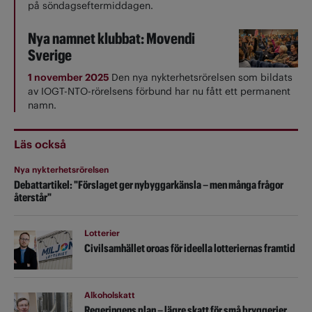
på söndagseftermiddagen.
Nya namnet klubbat: Movendi
Sverige
1 november 2025
Den nya nykterhetsrörelsen som bildats
av IOGT-NTO-rörelsens förbund har nu fått ett permanent
namn.
Läs också
Nya nykterhetsrörelsen
Debattartikel:
"Förslaget ger nybyggarkänsla – men många frågor
återstår"
Lotterier
Civilsamhället oroas för ideella lotteriernas framtid
Alkoholskatt
Regeringens plan – lägre skatt för små bryggerier