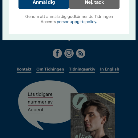
Sveriges största tidning om droger och nykterhet
Nej, tack
Tidningen Accent, A4, Bondegatan 21, 116 33 Stockholm
Genom att anmäla dig godkänner du Tidningen
Accents
personuppgiftspolicy.
accent@iogt.se
Chefredaktör och ansvarig utgivare: Barbro Janson Lundkvist,
barbro@a4.se.
Kontakt
Om Tidningen
Tidningsarkiv
In English
Läs tidigare
nummer av
Accent