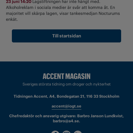
23 juni 14:20
Lagstiftningen har inte hängt med.
Alkoholreklam i sociala medier är svår att komma åt. En
majoritet vill skärpa lagen, visar tankesmedjan Nocturums
enkät.
Till startsidan
Sveriges största tidning om droger och nykterhet
Tidningen Accent, A4, Bondegatan 21, 116 33 Stockholm
accent@iogt.se
Chefredaktör och ansvarig utgivare: Barbro Janson Lundkvist,
barbro@a4.se.