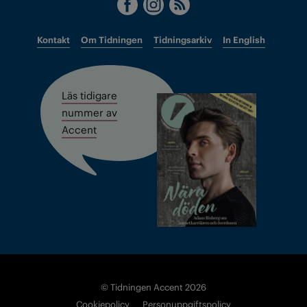
Kontakt
Om Tidningen
Tidningsarkiv
In English
Läs tidigare
nummer av
Accent
© Tidningen Accent 2026
Cookiepolicy
Personuppgiftspolicy