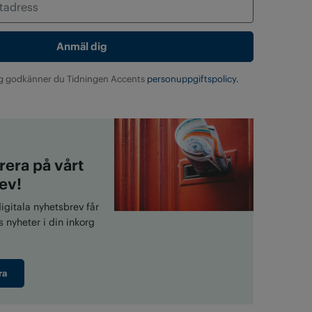
g godkänner du Tidningen Accents
personuppgiftspolicy.
era på vårt
ev!
gitala nyhetsbrev får
 nyheter i din inkorg
ra