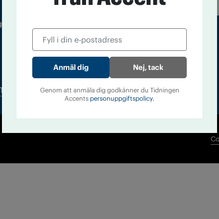
 utgivare: Barbro Janson Lundkvist,
Nej, tack
Tidningsarkiv
In English
Genom att anmäla dig godkänner du Tidningen
Accents
personuppgiftspolicy.
Co