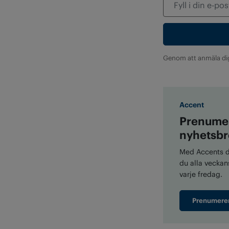
Genom att anmäla di
Accent
Prenumer
nyhetsbr
Med Accents di
du alla veckans
varje fredag.
Prenumere