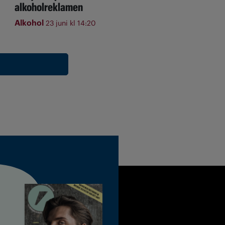
alkoholreklamen
Alkohol
23 juni kl 14:20