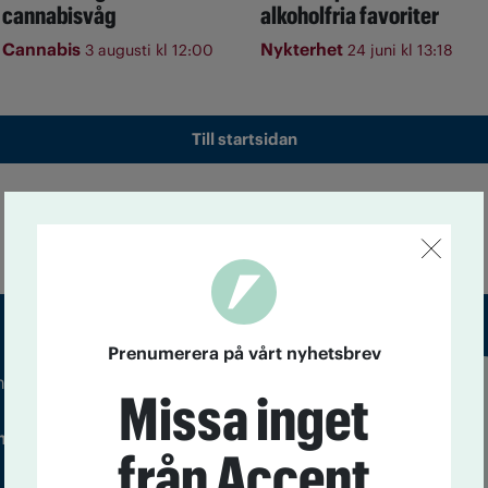
cannabisvåg
alkoholfria favoriter
Cannabis
Nykterhet
3 augusti kl 12:00
24 juni kl 13:18
Till startsidan
Prenumerera på vårt nyhetsbrev
m droger och nykterhet
Missa inget
Läs tidigare
ndegatan 21, 116 33 Stockholm
nummer av
från Accent
Accent