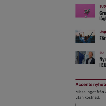
EUD
Gru
låg
Ung
Fär
EU
Ny 
i E
Accents nyhet
Missa inget från
utan kostnad.