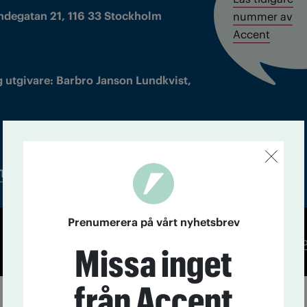
ndegatan 21, 116 33 Stockholm
nummer av
Accent
 utgivare: Barbro Janson Lundkvist,
Tidningsarkiv
In English
Prenumerera på vårt nyhetsbrev
Co
Missa inget
från Accent