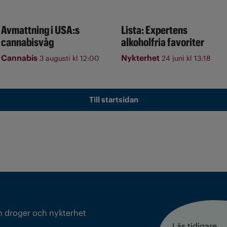
Avmattning i USA:s
Lista: Expertens
cannabisvåg
alkoholfria favoriter
Cannabis
Nykterhet
3 augusti kl 12:00
24 juni kl 13:18
Till startsidan
m droger och nykterhet
Läs tidigare