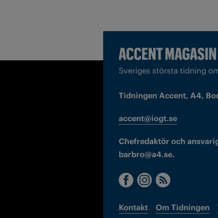
Sveriges största tidning o
Tidningen Accent, A4, Bo
accent@iogt.se
Chefredaktör och ansvarig
barbro@a4.se.
Kontakt
Om Tidningen