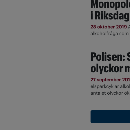
Monopole
i Riksda
28 oktober 2019
alkoholfråga som 
Polisen: 
olyckor 
27 september 20
elsparkcyklar alko
antalet olyckor ö