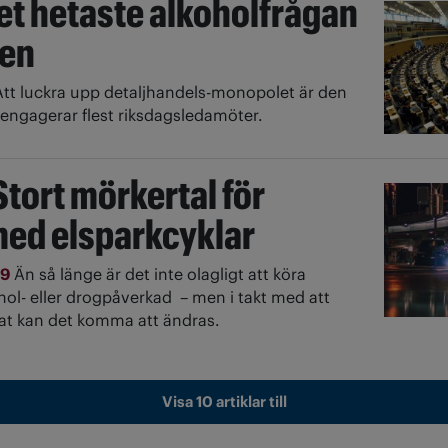
t hetaste alkoholfrågan
gen
Att luckra upp detaljhandels-monopolet är den
engagerar flest riksdagsledamöter.
Stort mörkertal för
med elsparkcyklar
19
Än så länge är det inte olagligt att köra
hol- eller drogpåverkad – men i takt med att
kat kan det komma att ändras.
Visa 10 artiklar till