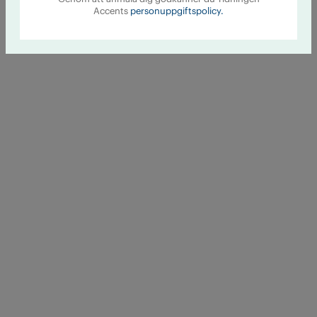
Accents
personuppgiftspolicy.