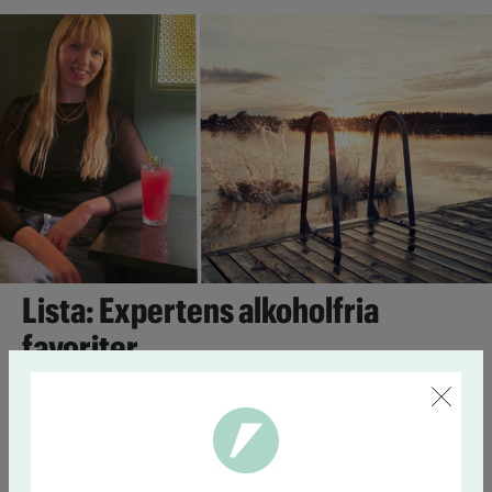
Lista: Expertens alkoholfria
favoriter
24 juni 13:18
Under namnet nollkommafem delar influencern
Alexandra Holm med sig av sin nyktra livsstil. Här är hennes
bästa tips på alkoholfri dryck till semestern.