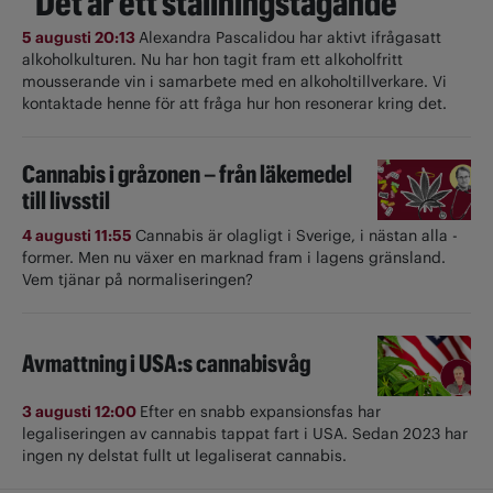
"Det är ett ställningstagande"
5 augusti 20:13
Alexandra Pascalidou har aktivt ifrågasatt
alkoholkulturen. Nu har hon tagit fram ett alkoholfritt
mousserande vin i samarbete med en alkoholtillverkare. Vi
kontaktade henne för att fråga hur hon resonerar kring det.
Cannabis i gråzonen – från läkemedel
till livsstil
4 augusti 11:55
Cannabis är olagligt i ­Sverige, i nästan alla ­
former. Men nu växer en marknad fram i lagens gränsland.
Vem tjänar på normaliseringen?
Avmattning i USA:s cannabisvåg
3 augusti 12:00
Efter en snabb expansionsfas har
legaliseringen av cannabis tappat fart i USA. Sedan 2023 har
ingen ny delstat fullt ut ­legaliserat cannabis.