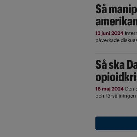
Så manip
amerikan
12 juni 2024
Inter
påverkade diskuss
Så ska D
opioidkri
16 maj 2024
Den 
och försäljningen 