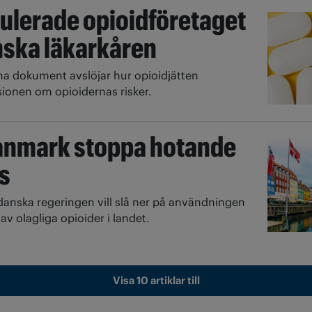
ulerade opioidföretaget
ska läkarkåren
na dokument avslöjar hur opioidjätten
ionen om opioidernas risker.
anmark stoppa hotande
s
danska regeringen vill slå ner på användningen
av olagliga opioider i landet.
Visa 10 artiklar till