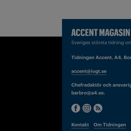
Sveriges största tidning o
Tidningen Accent, A4, Bo
accent@iogt.se
Chefredaktör och ansvarig
barbro@a4.se.
Kontakt
Om Tidningen