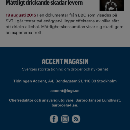
Måttligt drickande skadar levern
19 augusti 2015
I en dokumentär från BBC som visades på
SVT i går testar två enäggstvillingar effekterna av olika sätt
att dricka alkohol. Måttlighetskonsumtion visar sig skadligare
än experterna trott.
Sveriges största tidning om droger och nykterhet
Tidningen Accent, A4, Bondegatan 21, 116 33 Stockholm
accent@iogt.se
Chefredaktör och ansvarig utgivare: Barbro Janson Lundkvist,
barbro@a4.se.