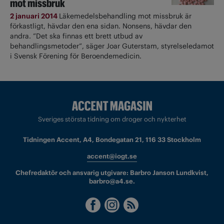
mot missbruk
2 januari 2014
Läkemedelsbehandling mot missbruk är
förkastligt, hävdar den ena sidan. Nonsens, hävdar den
andra. ”Det ska finnas ett brett utbud av
behandlingsmetoder”, säger Joar Guterstam, styrelseledamot
i Svensk Förening för Beroendemedicin.
Sveriges största tidning om droger och nykterhet
Tidningen Accent, A4, Bondegatan 21, 116 33 Stockholm
accent@iogt.se
Chefredaktör och ansvarig utgivare: Barbro Janson Lundkvist,
barbro@a4.se.