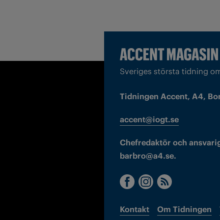
Sveriges största tidning o
Tidningen Accent, A4, Bo
accent@iogt.se
Chefredaktör och ansvarig
barbro@a4.se.
Kontakt
Om Tidningen