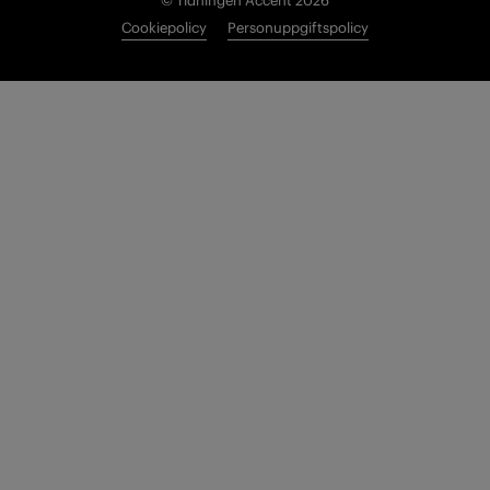
© Tidningen Accent 2026
Cookiepolicy
Personuppgiftspolicy