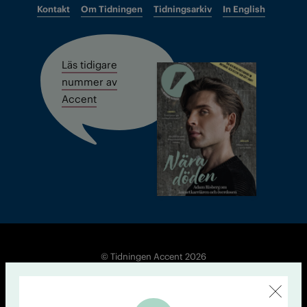
Kontakt
Om Tidningen
Tidningsarkiv
In English
Läs tidigare
nummer av
Accent
© Tidningen Accent 2026
Cookiepolicy
Personuppgiftspolicy