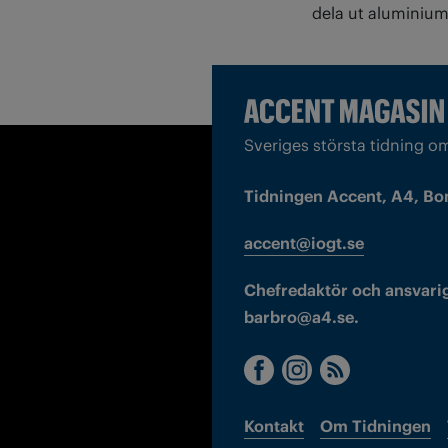
dela ut aluminiumf
Sveriges största tidning o
Tidningen Accent, A4, Bo
accent@iogt.se
Chefredaktör och ansvarig
barbro@a4.se.
Kontakt
Om Tidningen