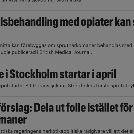
lsbehandling med opiater kan
mitta kan förebyggas om sprutnarkomaner behandlas med
udie publicerad i British Medical Journal.
 i Stockholm startar i april
 april startar S:t Göranssjukhus Stockholms första sprututby
förslag: Dela ut folie istället fö
omaner
ittiska regeringens narkotikapolitiska rådgivare vill att det ska