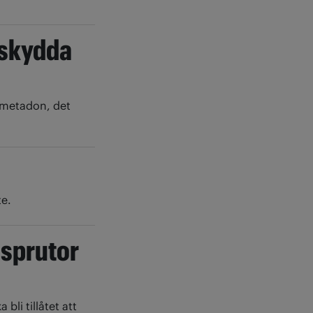
 skydda
 metadon, det
te.
r sprutor
 bli tillåtet att