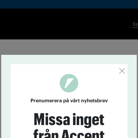
Co
Prenumerera på vårt nyhetsbrev
Missa inget
från Accent