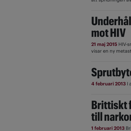
Underhål
mot HIV
21 maj 2015
HIV-s
visar en ny metast
Sprutbyte
4 februari 2013
I
Brittiskt 
till nark
1 februari 2013
Br