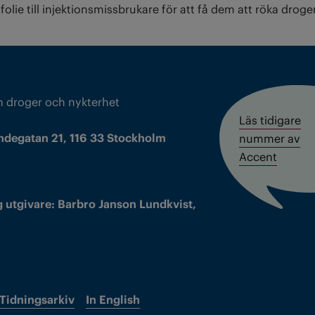
olie till injektionsmissbrukare för att få dem att röka drogen
m droger och nykterhet
Läs tidigare
ndegatan 21, 116 33 Stockholm
nummer av
Accent
 utgivare: Barbro Janson Lundkvist,
Tidningsarkiv
In English