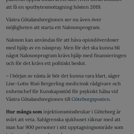
att få en sputbytesmottagning hösten 2019.
Västra Götalandsregionen ser nu även över
möjligheten att starta ett Naloxonprogram.
Naloxon kan användas för att häva opioidöverdoser
med hjälp av en nässpray. Men för det ska kunna bli
något Naloxonprogram krävs hjälp med finansieringen
och för det krävs ett politiskt beslut.
– I början av nästa år bör det kunna vara klart, säger
Lise-Lotte Risö Bergerling medicinsk rådgivare och
enhetschef för Kunskapsstöd för psykiskt hälsa vid
Västra Götalandsregionen till
Göteborgsposten
.
Hur många som
injektionsmissbrukar i Göteborg är
svårt att veta. Sahlgrenska sjukhuset räknar med att
man har 900 personer i sitt upptagningsområde som