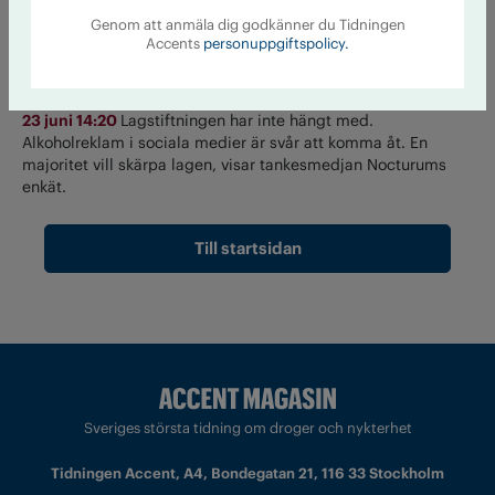
Genom att anmäla dig godkänner du Tidningen
Accents
personuppgiftspolicy.
Så tycker partierna om
alkoholreklamen
23 juni 14:20
Lagstiftningen har inte hängt med.
Alkoholreklam i sociala medier är svår att komma åt. En
majoritet vill skärpa lagen, visar tankesmedjan Nocturums
enkät.
Till startsidan
Sveriges största tidning om droger och nykterhet
Tidningen Accent, A4, Bondegatan 21, 116 33 Stockholm