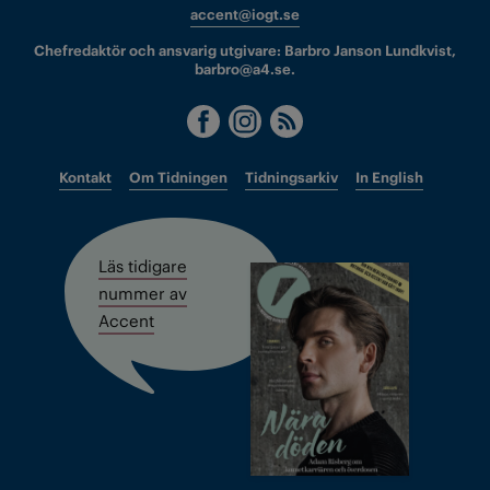
accent@iogt.se
Chefredaktör och ansvarig utgivare: Barbro Janson Lundkvist,
barbro@a4.se.
Kontakt
Om Tidningen
Tidningsarkiv
In English
Läs tidigare
nummer av
Accent