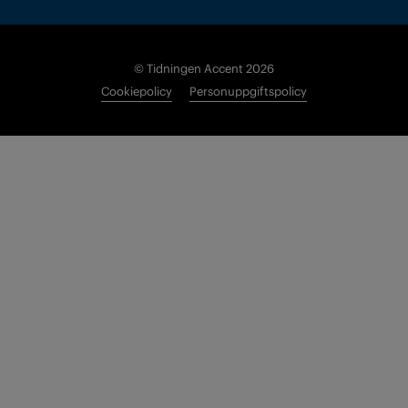
© Tidningen Accent 2026
Cookiepolicy
Personuppgiftspolicy