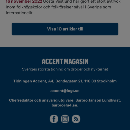
16 november 2022
Gösta Vestlund har gjort ett stort avtryck
inom folkhögskolor och folkrörelser såväl i Sverige som
Internationellt.
Visa 10 artiklar till
Sveriges största tidning om droger och nykterhet
Tidningen Accent, A4, Bondegatan 21, 116 33 Stockholm
accent@iogt.se
Chefredaktör och ansvarig utgivare: Barbro Janson Lundkvist,
barbro@a4.se.