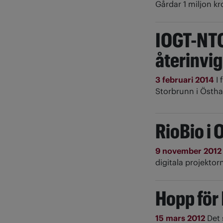
Gårdar 1 miljon k
IOGT-NTO
återinvi
3 februari 2014
I
Storbrunn i Östha
RioBio i 
9 november 201
digitala projektor
Hopp för
15 mars 2012
Det 