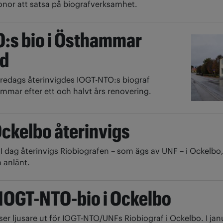
ronor att satsa på biografverksamhet.
:s bio i Östhammar
gd
 fredags återinvigdes IOGT-NTO:s biograf
mmar efter ett och halvt års renovering.
Ockelbo återinvigs
2
I dag återinvigs Riobiografen – som ägs av UNF – i Ockelbo
n anlänt.
 IOGT-NTO-bio i Ockelbo
ser ljusare ut för IOGT-NTO/UNFs Riobiograf i Ockelbo. I jan