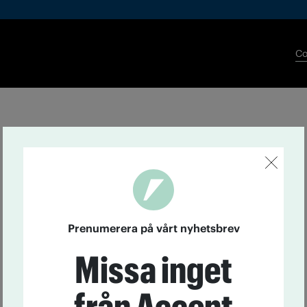
Co
Prenumerera på vårt nyhetsbrev
Missa inget
från Accent