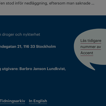
fen stod inför nedläggning, eftersom man saknade …
m droger och nykterhet
Läs tidigare
ndegatan 21, 116 33 Stockholm
nummer av
Accent
 utgivare: Barbro Janson Lundkvist,
Tidningsarkiv
In English