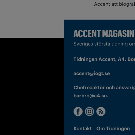
Accent att biogra
Sveriges största tidning o
Tidningen Accent, A4, Bo
accent@iogt.se
Chefredaktör och ansvarig
barbro@a4.se.
Kontakt
Om Tidningen