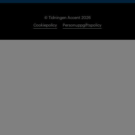
© Tidningen Accent 2026
Cookiepolicy
Personuppgiftspolicy