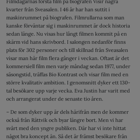
Filmdagarnas första film på biografen Visir några
kvarter från Sveasalen. I 46 år har han suttit i
maskinrummet på biografen. Filmrullarna som man
kanske förväntar sig i maskinrummet är dock historia
sedan länge. Nu visas hur långt filmen kommit på en
skärm vid hans skrivbord. I salongen nedanför finns
plats för 302 personer och till skillnad från Sveasalen
visar man här film flera gånger i veckan. Oftast är det
kommersiell film men varje måndag sedan 1977, under
säsongstid, träffas Bio Kontrast och visar film med en
större kvalitativ ambition. I genomsnitt dyker ett 130-
tal besökare upp varje vecka. Eva Justin har varit med
och arrangerat under de senaste tio åren.
– De som dyker upp är dels härifrån men de kommer
också från Rättvik och byar längre bort. Men vi har
svårt med den yngre publiken. Där har vi inte hittat
något bra koncept än. Så det är främst besökare från