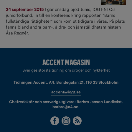
24 september 2015
I går onsdag bjöd Junis, IOGT-NTO:s
juniorförbund, in till en konferens kring rapporten ”Barns
fullständiga rättigheter” som kom ut tidigare i våras. På plats
fanns bland andra barn-, äldre- och jämställdhetsministern
Åsa Regnér.
Sveriges största tidning om droger och nykterhet
Tidningen Accent, A4, Bondegatan 21, 116 33 Stockholm
accent@iogt.se
Chefredaktör och ansvarig utgivare: Barbro Janson Lundkvist,
barbro@a4.se.