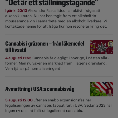
"Det är ett ställningstagande"
Igår kl 20:13
Alexandra Pascalidou har aktivt ifrågasatt
alkoholkulturen. Nu har hon tagit fram ett alkoholfritt
mousserande vin i samarbete med en alkoholtillverkare. Vi
kontaktade henne för att fråga hur hon resonerar kring det.
Cannabis i gråzonen – från läkemedel
till livsstil
4 augusti 11:55
Cannabis är olagligt i ­Sverige, i nästan alla ­
former. Men nu växer en marknad fram i lagens gränsland.
Vem tjänar på normaliseringen?
Avmattning i USA:s cannabisvåg
3 augusti 12:00
Efter en snabb expansionsfas har
legaliseringen av cannabis tappat fart i USA. Sedan 2023 har
ingen ny delstat fullt ut ­legaliserat cannabis.