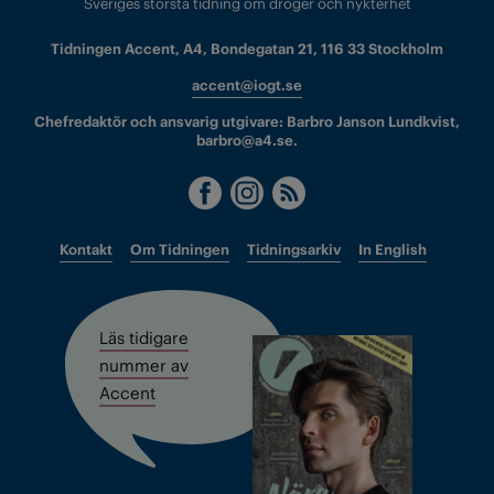
Sveriges största tidning om droger och nykterhet
Tidningen Accent, A4, Bondegatan 21, 116 33 Stockholm
accent@iogt.se
Chefredaktör och ansvarig utgivare: Barbro Janson Lundkvist,
barbro@a4.se.
Kontakt
Om Tidningen
Tidningsarkiv
In English
Läs tidigare
nummer av
Accent