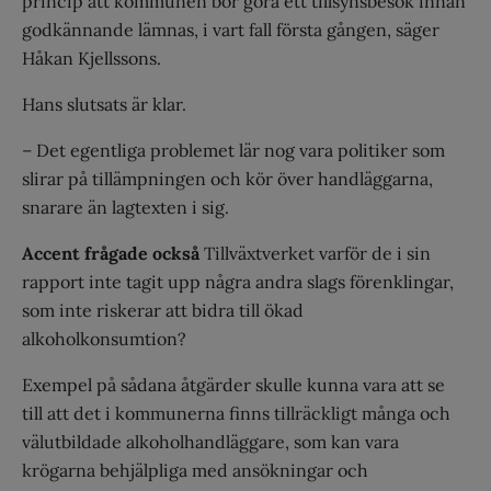
princip att kommunen bör göra ett tillsynsbesök innan
godkännande lämnas, i vart fall första gången, säger
Håkan Kjellssons.
Hans slutsats är klar.
– Det egentliga problemet lär nog vara politiker som
slirar på tillämpningen och kör över handläggarna,
snarare än lagtexten i sig.
Accent frågade också
Tillväxtverket varför de i sin
rapport inte tagit upp några andra slags förenklingar,
som inte riskerar att bidra till ökad
alkoholkonsumtion?
Exempel på sådana åtgärder skulle kunna vara att se
till att det i kommunerna finns tillräckligt många och
välutbildade alkoholhandläggare, som kan vara
krögarna behjälpliga med ansökningar och