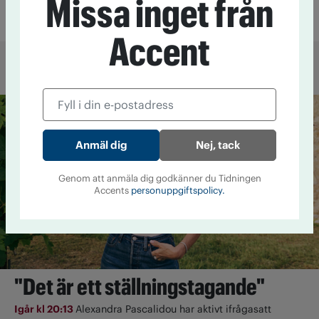
Missa inget från
Läkemedel
25 augusti 2016 kl 08:20
Accent
Mer från Accent
Nej, tack
Genom att anmäla dig godkänner du Tidningen
Accents
personuppgiftspolicy.
"Det är ett ställningstagande"
Igår kl 20:13
Alexandra Pascalidou har aktivt ifrågasatt