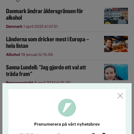
Danmark ändrar åldersgränsen för
alkohol
Danmark
1 april 2025 kl 07:51
Länderna som dricker mest i Europa –
hela listan
Alkohol
19 januari kl 15:56
Sanna Lundell: ”Jag gjorde ett val att
träda fram”
Personporträtt
8 april 2024 kl 15:30
Ingegerd Andersson, medlem sedan 85
år: ”Det känns fint”
Diplommedlem
27 april 2016 kl 07:19
Sex dödliga kombinationer
Prenumerera på vårt nyhetsbrev
av medicin och alkohol