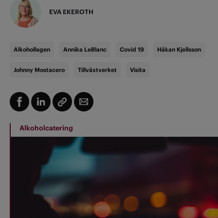
EVA EKEROTH
Alkohollagen
Annika LeBlanc
Covid 19
Håkan Kjellsson
Johnny Mostacero
Tillväxtverket
Visita
Alkoholcatering