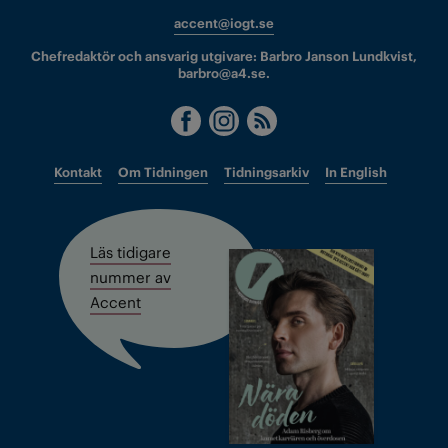
accent@iogt.se
Chefredaktör och ansvarig utgivare: Barbro Janson Lundkvist,
barbro@a4.se.
Kontakt
Om Tidningen
Tidningsarkiv
In English
Läs tidigare
nummer av
Accent