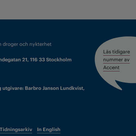
m droger och nykterhet
Läs tidigare
ndegatan 21, 116 33 Stockholm
nummer av
Accent
 utgivare: Barbro Janson Lundkvist,
Tidningsarkiv
In English