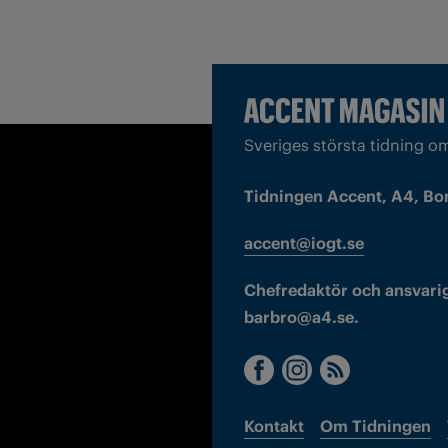
Sveriges största tidning o
Tidningen Accent, A4, Bo
accent@iogt.se
Chefredaktör och ansvarig
barbro@a4.se.
Kontakt
Om Tidningen