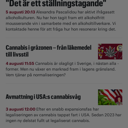
"Det är ett ställningstagande"
5 augusti 20:13
Alexandra Pascalidou har aktivt ifrågasatt
alkoholkulturen. Nu har hon tagit fram ett alkoholfritt
mousserande vin i samarbete med en alkoholtillverkare. Vi
kontaktade henne för att fråga hur hon resonerar kring det.
Cannabis i gråzonen – från läkemedel
till livsstil
4 augusti 11:55
Cannabis är olagligt i ­Sverige, i nästan alla ­
former. Men nu växer en marknad fram i lagens gränsland.
Vem tjänar på normaliseringen?
Avmattning i USA:s cannabisvåg
3 augusti 12:00
Efter en snabb expansionsfas har
legaliseringen av cannabis tappat fart i USA. Sedan 2023 har
ingen ny delstat fullt ut ­legaliserat cannabis.