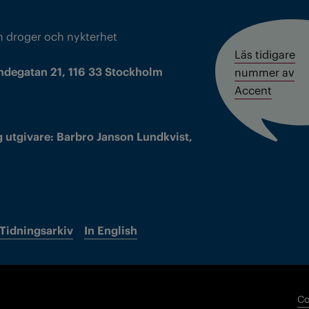
m droger och nykterhet
Läs tidigare
ndegatan 21, 116 33 Stockholm
nummer av
Accent
 utgivare: Barbro Janson Lundkvist,
Tidningsarkiv
In English
Co