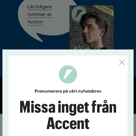
Läs tidigare
nummer av
Accent
Prenumerera på vårt nyhetsbrev
© Tidningen Accent 2026
Cookiepolicy
Personuppgiftspolicy
Missa inget från
Accent