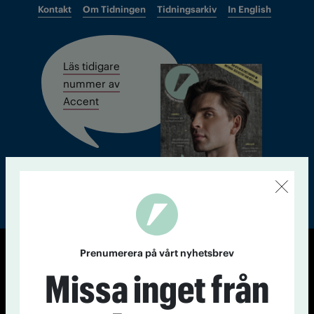
Kontakt
Om Tidningen
Tidningsarkiv
In English
Läs tidigare
nummer av
Accent
Prenumerera på vårt nyhetsbrev
© Tidningen Accent 2026
Missa inget från
Cookiepolicy
Personuppgiftspolicy