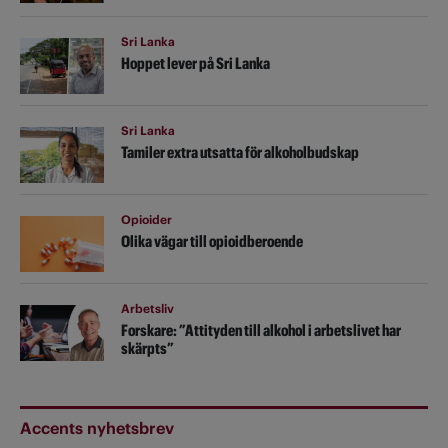
Sri Lanka
Hoppet lever på Sri Lanka
Sri Lanka
Tamiler extra utsatta för alkoholbudskap
Opioider
Olika vägar till opioidberoende
Arbetsliv
Forskare: ”Attityden till alkohol i arbetslivet har
skärpts”
Accents nyhetsbrev