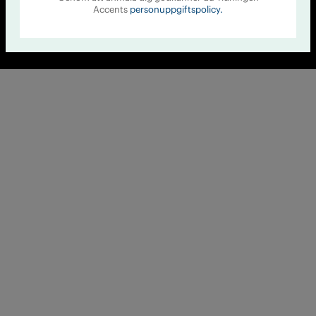
Accents
personuppgiftspolicy.
© Tidningen Accent 2026
Cookiepolicy
Personuppgiftspolicy