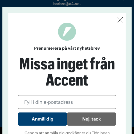
barbro@a4.se.
Kontakt
Om Tidningen
Tidningsarkiv
In English
Prenumerera på vårt nyhetsbrev
Missa inget från
Läs tidigare
nummer av
Accent
Accent
Nej, tack
Genom att anmäla dig godkänner du Tidningen