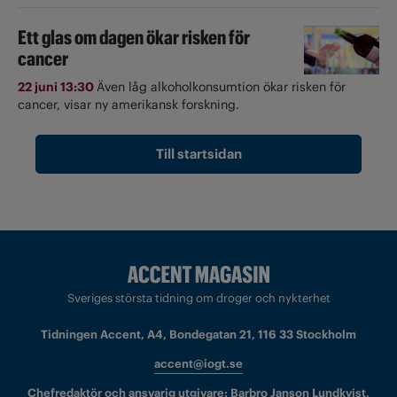
Ett glas om dagen ökar risken för
cancer
22 juni 13:30
Även låg alkoholkonsumtion ökar risken för
cancer, visar ny amerikansk forskning.
Till startsidan
Sveriges största tidning om droger och nykterhet
Tidningen Accent, A4, Bondegatan 21, 116 33 Stockholm
accent@iogt.se
Chefredaktör och ansvarig utgivare: Barbro Janson Lundkvist,