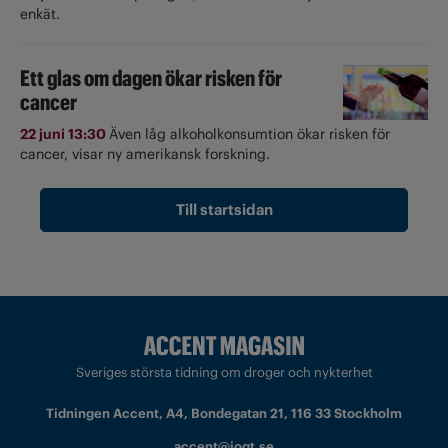
enkät.
Ett glas om dagen ökar risken för
cancer
22 juni 13:30
Även låg alkoholkonsumtion ökar risken för
cancer, visar ny amerikansk forskning.
Till startsidan
Sveriges största tidning om droger och nykterhet
Tidningen Accent, A4, Bondegatan 21, 116 33 Stockholm
accent@iogt.se