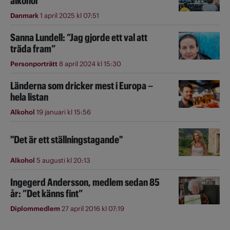
alkohol
Danmark
1 april 2025 kl 07:51
Sanna Lundell: ”Jag gjorde ett val att
träda fram”
Personporträtt
8 april 2024 kl 15:30
Länderna som dricker mest i Europa –
hela listan
Alkohol
19 januari kl 15:56
"Det är ett ställningstagande"
Alkohol
5 augusti kl 20:13
Ingegerd Andersson, medlem sedan 85
år: ”Det känns fint”
Diplommedlem
27 april 2016 kl 07:19