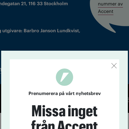
ndegatan 21, 116 33 Stockholm
nummer av
Accent
 utgivare: Barbro Janson Lundkvist,
Tidningsarkiv
In English
Prenumerera på vårt nyhetsbrev
Co
Missa inget
från Accent