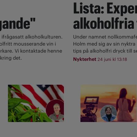
Lista: Expe
gande"
alkoholfria
 ifrågasatt alkoholkulturen.
Under namnet nollkommafem
olfritt mousserande vin i
Holm med sig av sin nyktra l
rkare. Vi kontaktade henne
tips på alkoholfri dryck till
kring det.
Nykterhet
24 juni kl 13:18