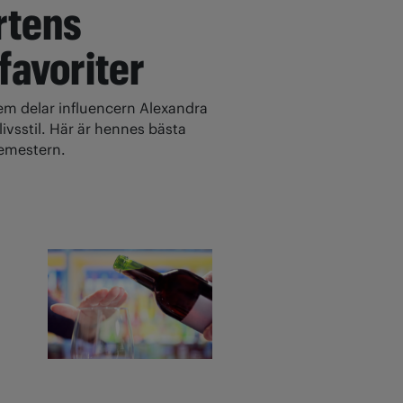
rtens
 favoriter
 delar influencern Alexandra
ivsstil. Här är hennes bästa
 semestern.