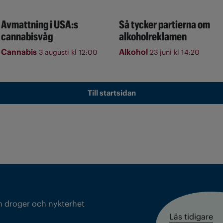
Avmattning i USA:s
Så tycker partierna om
cannabisvåg
alkoholreklamen
Cannabis
Alkohol
3 augusti kl 12:00
23 juni kl 14:20
Till startsidan
m droger och nykterhet
Läs tidigare