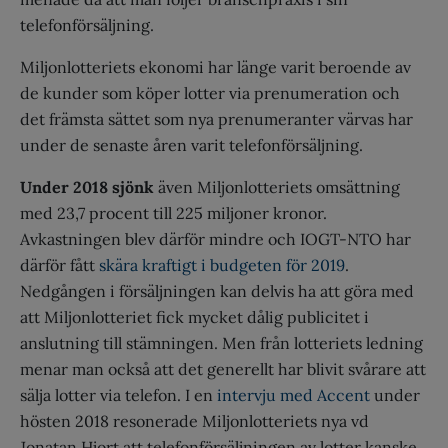
telefonförsäljning.
Miljonlotteriets ekonomi har länge varit beroende av
de kunder som köper lotter via prenumeration och
det främsta sättet som nya prenumeranter värvas har
under de senaste åren varit telefonförsäljning.
Under 2018 sjönk
även Miljonlotteriets omsättning
med 23,7 procent till 225 miljoner kronor.
Avkastningen blev därför mindre och IOGT-NTO har
därför fått
skära kraftigt i budgeten för 2019
.
Nedgången i försäljningen kan delvis ha att göra med
att Miljonlotteriet fick mycket dålig publicitet i
anslutning till stämningen. Men från lotteriets ledning
menar man också att det generellt har blivit svårare att
sälja lotter via telefon. I en
intervju med Accent
under
hösten 2018 resonerade Miljonlotteriets nya vd
Jonatan Hjort att telefonförsäljningen av lotter kanske