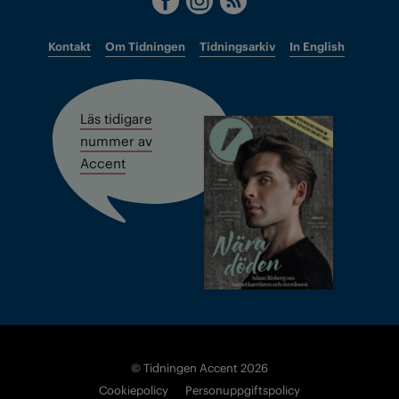
Kontakt
Om Tidningen
Tidningsarkiv
In English
Läs tidigare
nummer av
Accent
© Tidningen Accent 2026
Cookiepolicy
Personuppgiftspolicy