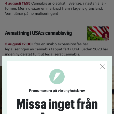
4 augusti 11:55
Cannabis är olagligt i ­Sverige, i nästan alla ­
former. Men nu växer en marknad fram i lagens gränsland.
Vem tjänar på normaliseringen?
Avmattning i USA:s cannabisvåg
3 augusti 12:00
Efter en snabb expansionsfas har
legaliseringen av cannabis tappat fart i USA. Sedan 2023 har
ingen ny delstat fullt ut ­legaliserat cannabis.
Prenumerera på vårt nyhetsbrev
Missa inget från