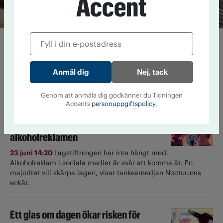
Accent
Lista: Expertens alkoholfria
favoriter
Nej, tack
24 juni 13:18
Under namnet nollkommafem delar influencern
Alexandra Holm med sig av sin nyktra livsstil. Här är hennes
bästa tips på alkoholfri dryck till semestern.
Genom att anmäla dig godkänner du Tidningen
Accents
personuppgiftspolicy.
Så tycker partierna om
alkoholreklamen
23 juni 14:20
Lagstiftningen har inte hängt med.
Alkoholreklam i sociala medier är svår att komma åt. En
majoritet vill skärpa lagen, visar tankesmedjan Nocturums
enkät.
Ett glas om dagen ökar risken för