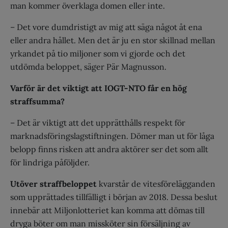
man kommer överklaga domen eller inte.
– Det vore dumdristigt av mig att säga något åt ena
eller andra hållet. Men det är ju en stor skillnad mellan
yrkandet på tio miljoner som vi gjorde och det
utdömda beloppet, säger Pär Magnusson.
Varför är det viktigt att IOGT-NTO får en hög
straffsumma?
– Det är viktigt att det upprätthålls respekt för
marknadsföringslagstiftningen. Dömer man ut för låga
belopp finns risken att andra aktörer ser det som allt
för lindriga påföljder.
Utöver straffbeloppet
kvarstår de vitesförelägganden
som upprättades tillfälligt i början av 2018. Dessa beslut
innebär att Miljonlotteriet kan komma att dömas till
dryga böter om man missköter sin försäljning av