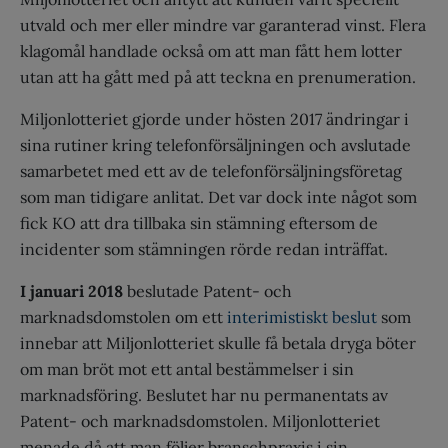
utvald och mer eller mindre var garanterad vinst. Flera
klagomål handlade också om att man fått hem lotter
utan att ha gått med på att teckna en prenumeration.
Miljonlotteriet gjorde under hösten 2017 ändringar i
sina rutiner kring telefonförsäljningen och avslutade
samarbetet med ett av de telefonförsäljningsföretag
som man tidigare anlitat. Det var dock inte något som
fick KO att dra tillbaka sin stämning eftersom de
incidenter som stämningen rörde redan inträffat.
I januari 2018
beslutade Patent- och
marknadsdomstolen om ett
interimistiskt beslut
som
innebar att Miljonlotteriet skulle få betala dryga böter
om man bröt mot ett antal bestämmelser i sin
marknadsföring. Beslutet har nu permanentats av
Patent- och marknadsdomstolen. Miljonlotteriet
menade då att man följer branschpraxis i sin