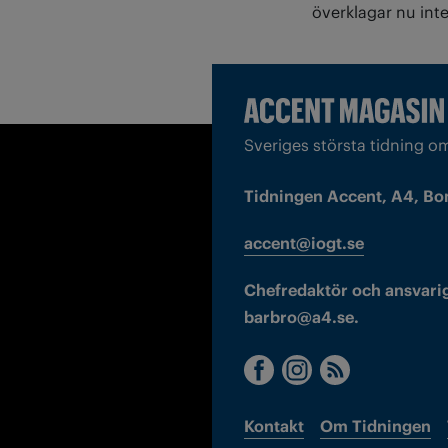
överklagar nu in
Sveriges största tidning o
Tidningen Accent, A4, Bo
accent@iogt.se
Chefredaktör och ansvarig
barbro@a4.se.
Kontakt
Om Tidningen