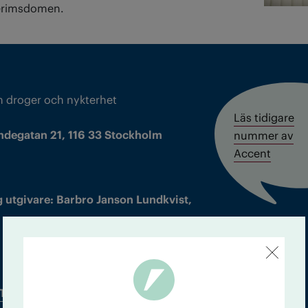
terimsdomen.
m droger och nykterhet
Läs tidigare
ndegatan 21, 116 33 Stockholm
nummer av
Accent
 utgivare: Barbro Janson Lundkvist,
Tidningsarkiv
In English