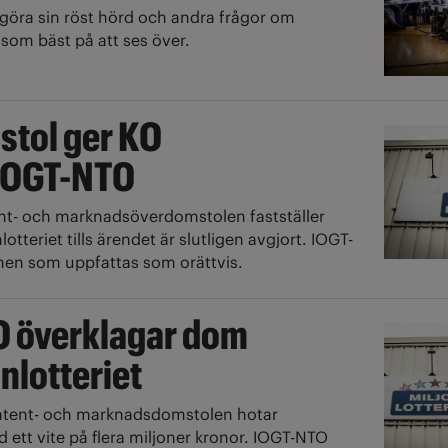
göra sin röst hörd och andra frågor om
 som bäst på att ses över.
tol ger KO
 IOGT-NTO
nt- och marknadsöverdomstolen fastställer
tteriet tills ärendet är slutligen avgjort. IOGT-
en som uppfattas som orättvis.
 överklagar dom
nlotteriet
atent- och marknadsdomstolen hotar
d ett vite på flera miljoner kronor. IOGT-NTO