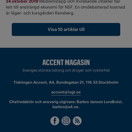
24 oktober 2019
Medlemstapp och minskande intäkter har
lett till ansträngd ekonomi för NSF. En omdebatterad kostnad
är läger- och kursgården Ransberg.
Visa 10 artiklar till
Sveriges största tidning om droger och nykterhet
Tidningen Accent, A4, Bondegatan 21, 116 33 Stockholm
accent@iogt.se
Chefredaktör och ansvarig utgivare: Barbro Janson Lundkvist,
barbro@a4.se.