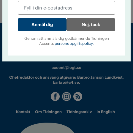
Nej, tack
Genom att anmäla dig godkänner du Tidningen
Accents
personuppgiftspolicy.
Sveriges största tidning om droger och nykterhet
Tidningen Accent, A4, Bondegatan 21, 116 33 Stockholm
accent@iogt.se
Chefredaktör och ansvarig utgivare: Barbro Janson Lundkvist,
barbro@a4.se.
Kontakt
Om Tidningen
Tidningsarkiv
In English