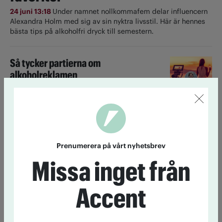
24 juni 13:18
Under namnet nollkommafem delar influencern
Alexandra Holm med sig av sin nyktra livsstil. Här är hennes
bästa tips på alkoholfri dryck till semestern.
Så tycker partierna om
alkoholreklamen
23 juni 14:20
Lagstiftningen har inte hängt med.
Alkoholreklam i sociala medier är svår att komma åt. En
majoritet vill skärpa lagen, visar tankesmedjan Nocturums
enkät.
Prenumerera på vårt nyhetsbrev
Ett glas om dagen ökar risken för
Missa inget från
cancer
22 juni 13:30
Även låg alkoholkonsumtion ökar risken för
Accent
cancer, visar ny amerikansk forskning.
Till startsidan