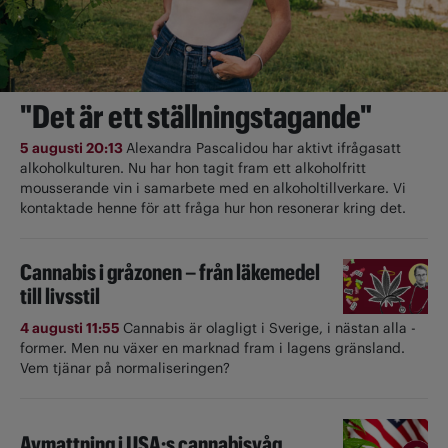
"Det är ett ställningstagande"
5 augusti 20:13
Alexandra Pascalidou har aktivt ifrågasatt
alkoholkulturen. Nu har hon tagit fram ett alkoholfritt
mousserande vin i samarbete med en alkoholtillverkare. Vi
kontaktade henne för att fråga hur hon resonerar kring det.
Cannabis i gråzonen – från läkemedel
till livsstil
4 augusti 11:55
Cannabis är olagligt i ­Sverige, i nästan alla ­
former. Men nu växer en marknad fram i lagens gränsland.
Vem tjänar på normaliseringen?
Avmattning i USA:s cannabisvåg