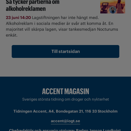
Så tycker partierna om
alkoholreklamen
23 juni 14:20
Lagstiftningen har inte hängt med.
Alkoholreklam i sociala medier är svår att komma åt. En
majoritet vill skärpa lagen, visar tankesmedjan Nocturums
enkät.
Till startsidan
Sveriges största tidning om droger och nykterhet
Tidningen Accent, A4, Bondegatan 21, 116 33 Stockholm
accent@iogt.se
Chefredaktör och ansvarig utgivare: Barbro Janson Lundkvist,