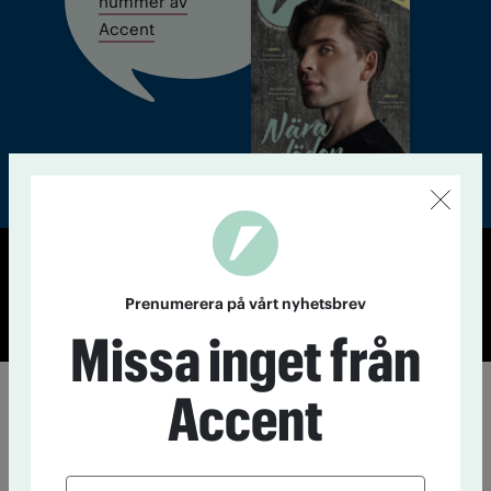
nummer av
Accent
© Tidningen Accent 2026
Prenumerera på vårt nyhetsbrev
Cookiepolicy
Personuppgiftspolicy
Missa inget från
Accent