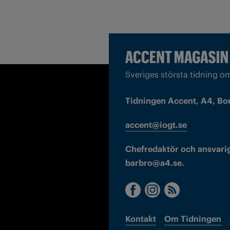
Sveriges största tidning o
Tidningen Accent, A4, Bo
accent@iogt.se
Chefredaktör och ansvarig
barbro@a4.se.
Kontakt
Om Tidningen