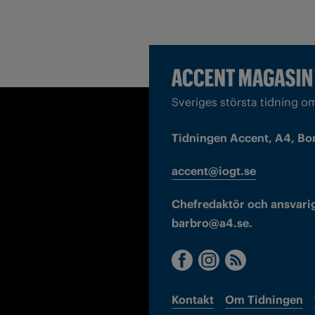
Sveriges största tidning o
Tidningen Accent, A4, Bo
accent@iogt.se
Chefredaktör och ansvarig
barbro@a4.se.
Kontakt
Om Tidningen