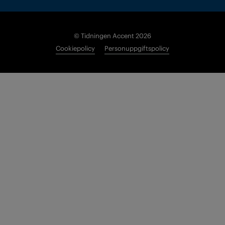
© Tidningen Accent 2026
Cookiepolicy
Personuppgiftspolicy