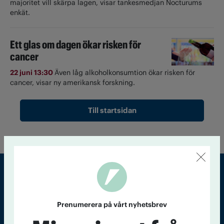
majoritet vill skärpa lagen, visar tankesmedjan Nocturums
enkät.
Ett glas om dagen ökar risken för
cancer
22 juni 13:30
Även låg alkoholkonsumtion ökar risken för
cancer, visar ny amerikansk forskning.
Till startsidan
Sveriges största tidning om droger och nykterhet
Prenumerera på vårt nyhetsbrev
Tidningen Accent, A4, Bondegatan 21, 116 33 Stockholm