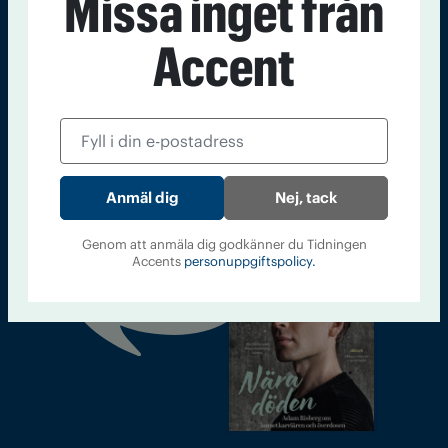
Missa inget från
accent@iogt.se
Chefredaktör och ansvarig utgivare: Barbro Janson Lundkvist,
Accent
barbro@a4.se.
Kontakt
Om Tidningen
Tidningsarkiv
In English
Nej, tack
Läs tidigare
Genom att anmäla dig godkänner du Tidningen
Accents
personuppgiftspolicy.
nummer av
Accent