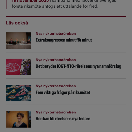
19 november 2025
I samband med Movendi Sveriges
första riksmöte antogs ett uttalande för fred.
Läs också
Nya nykterhetsrörelsen
Extrakongressen minut för minut
Nya nykterhetsrörelsen
Det betyder IOGT-NTO-rörelsens nya namnförslag
Nya nykterhetsrörelsen
Fem viktiga frågor på riksmötet
Nya nykterhetsrörelsen
Hon kan bli rörelsens nya ledare