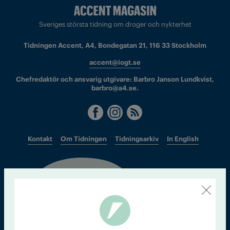
Sveriges största tidning om droger och nykterhet
Tidningen Accent, A4, Bondegatan 21, 116 33 Stockholm
accent@iogt.se
Chefredaktör och ansvarig utgivare: Barbro Janson Lundkvist,
barbro@a4.se.
Kontakt
Om Tidningen
Tidningsarkiv
In English
Läs tidigare
nummer av
Accent