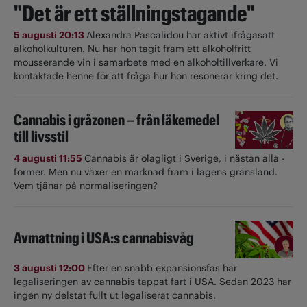
"Det är ett ställningstagande"
5 augusti 20:13
Alexandra Pascalidou har aktivt ifrågasatt
alkoholkulturen. Nu har hon tagit fram ett alkoholfritt
mousserande vin i samarbete med en alkoholtillverkare. Vi
kontaktade henne för att fråga hur hon resonerar kring det.
Cannabis i gråzonen – från läkemedel
till livsstil
4 augusti 11:55
Cannabis är olagligt i ­Sverige, i nästan alla ­
former. Men nu växer en marknad fram i lagens gränsland.
Vem tjänar på normaliseringen?
Avmattning i USA:s cannabisvåg
3 augusti 12:00
Efter en snabb expansionsfas har
legaliseringen av cannabis tappat fart i USA. Sedan 2023 har
ingen ny delstat fullt ut ­legaliserat cannabis.