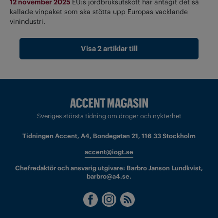
12 november 2025
EU:s jordbruksutskott har antagit det så
kallade vinpaket som ska stötta upp Europas vacklande
vinindustri.
Visa 2 artiklar till
Sveriges största tidning om droger och nykterhet
Tidningen Accent, A4, Bondegatan 21, 116 33 Stockholm
accent@iogt.se
Chefredaktör och ansvarig utgivare: Barbro Janson Lundkvist,
barbro@a4.se.