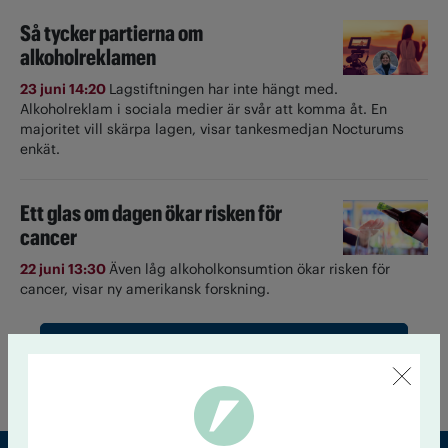
Så tycker partierna om
alkoholreklamen
23 juni 14:20
Lagstiftningen har inte hängt med.
Alkoholreklam i sociala medier är svår att komma åt. En
majoritet vill skärpa lagen, visar tankesmedjan Nocturums
enkät.
Ett glas om dagen ökar risken för
cancer
22 juni 13:30
Även låg alkoholkonsumtion ökar risken för
cancer, visar ny amerikansk forskning.
Till startsidan