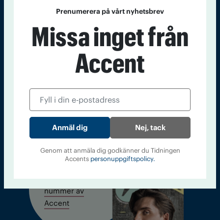
Prenumerera på vårt nyhetsbrev
Missa inget från
Sveriges största tidning om droger och nykterhet
Tidningen Accent, A4, Bondegatan 21, 116 33 Stockholm
Accent
accent@iogt.se
Chefredaktör och ansvarig utgivare: Barbro Janson Lundkvist,
barbro@a4.se.
Nej, tack
Kontakt
Om Tidningen
Tidningsarkiv
In English
Genom att anmäla dig godkänner du Tidningen
Accents
personuppgiftspolicy.
Läs tidigare
nummer av
Accent