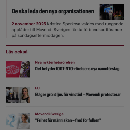
De ska leda den nya organisationen
2 november 2025
Kristina Sperkova valdes med rungande
applåder till Movendi Sveriges första förbundsordförande
på söndagseftermiddagen.
Läs också
Nya nykterhetsrörelsen
Det betyder IOGT-NTO-rörelsens nya namnförslag
EU
EU ger grönt ljus för vinstöd – Movendi protesterar
Movendi Sverige
"Frihet för människan – fred för folken"