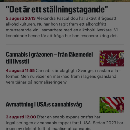
"Det är ett ställningstagande"
5 augusti 20:13
Alexandra Pascalidou har aktivt ifrågasatt
alkoholkulturen. Nu har hon tagit fram ett alkoholfritt
mousserande vin i samarbete med en alkoholtillverkare. Vi
kontaktade henne för att fråga hur hon resonerar kring det.
Cannabis i gråzonen – från läkemedel
till livsstil
4 augusti 11:55
Cannabis är olagligt i ­Sverige, i nästan alla ­
former. Men nu växer en marknad fram i lagens gränsland.
Vem tjänar på normaliseringen?
Avmattning i USA:s cannabisvåg
3 augusti 12:00
Efter en snabb expansionsfas har
legaliseringen av cannabis tappat fart i USA. Sedan 2023 har
ingen ny delstat fullt ut ­legaliserat cannabis.