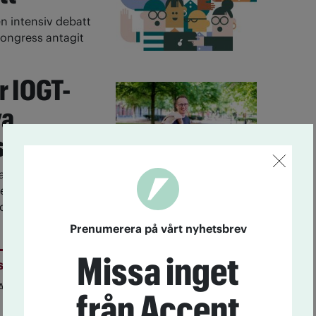
en intensiv debatt
ongress antagit
r IOGT-
ya
styrelse
valdes IOGT-NTO:s
else. Ny
cas Nilsson.
Prenumerera på vårt nyhetsbrev
Missa inget
sbrev
 Accent! Prenumerera på vårt nyhetsbrev helt
från Accent