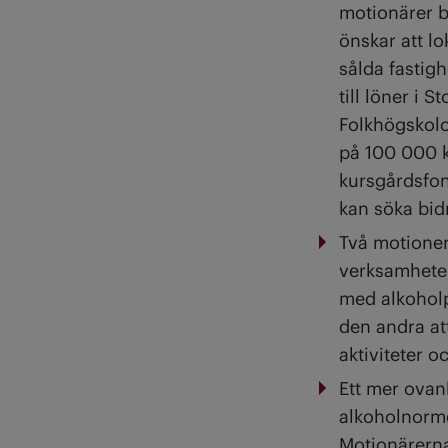
motionärer b
önskar att l
sålda fastigh
till löner i 
Folkhögskolo
på 100 000 k
kursgårdsfo
kan söka bid
Två motioner
verksamheten.
med alkoholp
den andra att
aktiviteter 
Ett mer ovan
alkoholnorm
Motionärerna