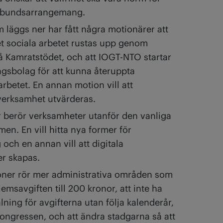
rbundsarrangemang.
 läggs ner har fått några motionärer att
det sociala arbetet rustas upp genom
å Kamratstödet, och att IOGT-NTO startar
ngsbolag för att kunna återuppta
rbetet. En annan motion vill att
erksamhet utvärderas.
 berör verksamheter utanför den vanliga
en. En vill hitta nya former för
ch en annan vill att digitala
r skapas.
oner rör mer administrativa områden som
emsavgiften till 200 kronor, att inte ha
ning för avgifterna utan följa kalenderår,
kongressen, och att ändra stadgarna så att