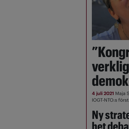
”Kongr
verkli
demokr
4 juli 2021
Maja S
IOGT-NTO:s först
Ny strate
het deba