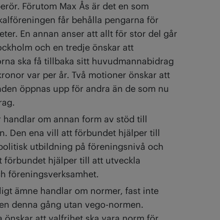
erör. Förutom Max Ås är det en som
okalföreningen får behålla pengarna för
eter. En annan anser att allt för stor del går
Stockholm och en tredje önskar att
rna ska få tillbaka sitt huvudmannabidrag
ronor var per år. Två motioner önskar att
nden öppnas upp för andra än de som nu
rag.
 handlar om annan form av stöd till
 Den ena vill att förbundet hjälper till
olitisk utbildning på föreningsnivå och
 förbundet hjälper till att utveckla
och föreningsverksamhet.
ligt ämne handlar om normer, fast inte
en denna gång utan vego-normen.
 önskar att valfrihet ska vara norm för