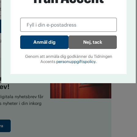
g godkänner du Tidningen Accents
personuppgiftspolicy.
Nej, tack
Genom att anmäla dig godkänner du Tidningen
Accents
personuppgiftspolicy.
era på vårt
ev!
gitala nyhetsbrev får
 nyheter i din inkorg
ra