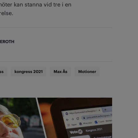
öter kan stanna vid tre i en
relse.
KEROTH
ss
kongress 2021
Max Ås
Motioner