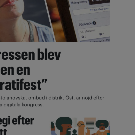
essen blev
gen en
atifest”
tojanovska, ombud i distrikt Öst, är nöjd efter
a digitala kongress.
gi efter
tt