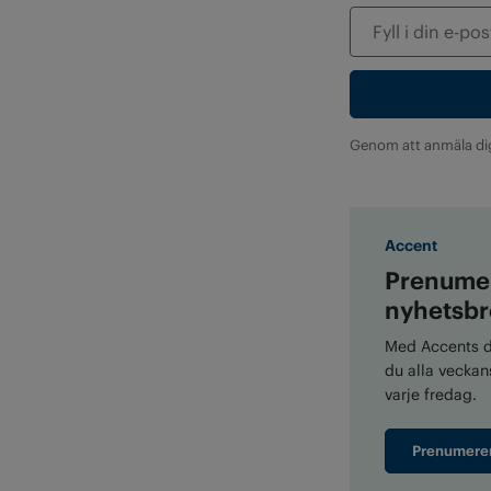
Genom att anmäla di
Accent
Prenumer
nyhetsbr
Med Accents di
du alla veckans
varje fredag.
Prenumere