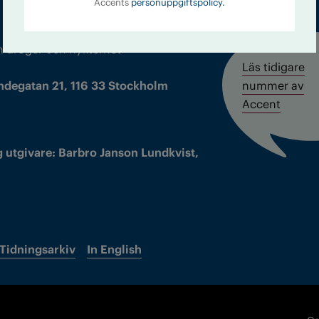
Accents
personuppgiftspolicy.
m droger och nykterhet
Läs tidigare
ndegatan 21, 116 33 Stockholm
nummer av
Accent
 utgivare: Barbro Janson Lundkvist,
Tidningsarkiv
In English