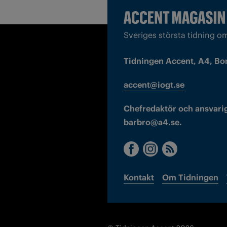
Sveriges största tidning o
Tidningen Accent, A4, Bo
accent@iogt.se
Chefredaktör och ansvarig
barbro@a4.se.
Kontakt
Om Tidningen