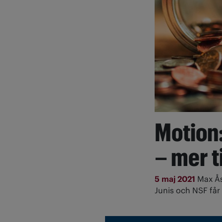
Motion:
– mer ti
5 maj 2021
Max Ås
Junis och NSF får