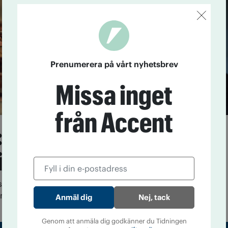
Prenumerera på vårt nyhetsbrev
Missa inget
från Accent
 Mindre till IOGT-NTO
ll övriga
 tycker att IOGT-NTO ska dela med sig så att UNF,
 mer pengar.
Nej, tack
Genom att anmäla dig godkänner du Tidningen