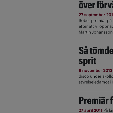
över för
27 september 20
Sober premiär på 
efter att vi öppna
Martin Johansson 
Så tömde
sprit
8 november 201
disco under skoll
styrelseledamot i
Premiär 
27 april 2011
På l