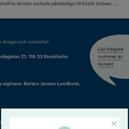
oholfria drinkar lockade påsklediga till Klubb Sobeer. …
m droger och nykterhet
Läs tidigare
ndegatan 21, 116 33 Stockholm
nummer av
Accent
 utgivare: Barbro Janson Lundkvist,
Tidningsarkiv
In English