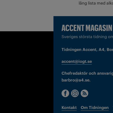
lång lista med alk
Sveriges största tidning o
Tidningen Accent, A4, Bo
accent@iogt.se
Chefredaktör och ansvarig
barbro@a4.se.
Kontakt
Om Tidningen