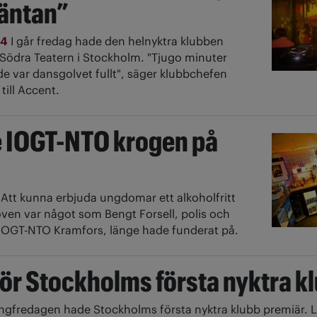
väntan”
14
I går fredag hade den helnyktra klubben
Södra Teatern i Stockholm. "Tjugo minuter
de var dansgolvet fullt", säger klubbchefen
till Accent.
 IOGT-NTO krogen på
2
Att kunna erbjuda ungdomar ett alkoholfritt
oven var något som Bengt Forsell, polis och
 IOGT-NTO Kramfors, länge hade funderat på.
för Stockholms första nyktra k
ångfredagen hade Stockholms första nyktra klubb premiär. 