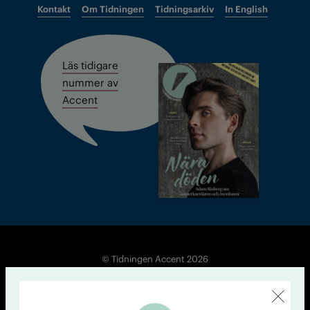
Kontakt
Om Tidningen
Tidningsarkiv
In English
Läs tidigare
nummer av
Accent
© Tidningen Accent 2026
Cookiepolicy
Personuppgiftspolicy