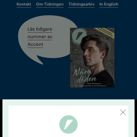
Kontakt
Om Tidningen
Tidningsarkiv
In English
Läs tidigare
nummer av
Accent
© Tidningen Accent 2026
Cookiepolicy
Personuppgiftspolicy