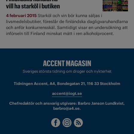
vill ha starköl i butiken
4 februari 2015
Starköl och vin bör kunna säljas i
livsmedelsbutiker, föreslår de finländska dagligvaruhandlarna
och anför konkurrensskäl. Samtidigt visar en undersökning att
införseln till Finland minskat mätt i ren alkoholprocent.
Sveriges största tidning om droger och nykterhet
Tidningen Accent, A4, Bondegatan 21, 116 33 Stockholm
accent@iogt.se
Chefredaktör och ansvarig utgivare: Barbro Janson Lundkvist,
barbro@a4.se.