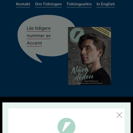
Kontakt
Om Tidningen
Tidningsarkiv
In English
Läs tidigare
nummer av
Accent
© Tidningen Accent 2026
Cookiepolicy
Personuppgiftspolicy